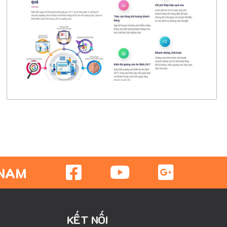
CHI TIẾT
XEM THỰC TẾ
 NAM
KẾT NỐI