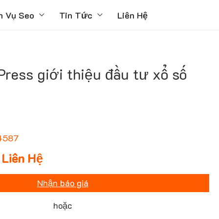
h Vụ Seo
Tin Tức
Liên Hệ
ess giới thiệu đầu tư xổ số
4587
Liên Hệ
Nhận báo giá
hoặc