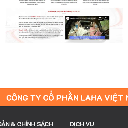
CHI TIẾT
XEM THỰC TẾ
CÔNG TY CỔ PHẦN LAHA VIỆT
OẢN & CHÍNH SÁCH
DỊCH VỤ