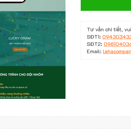
Tư vấn chi tiết, vui
SĐT1:
09430343
SĐT2:
09810403
Email:
lahacompa