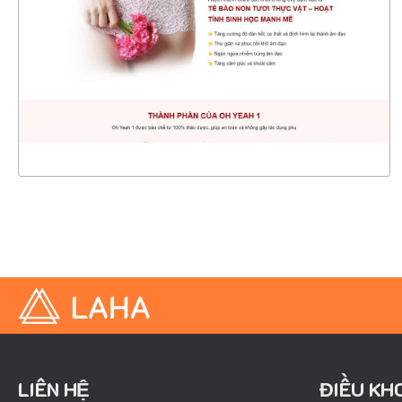
CHI TIẾT
XEM THỰC TẾ
LIÊN HỆ
ĐIỀU KH