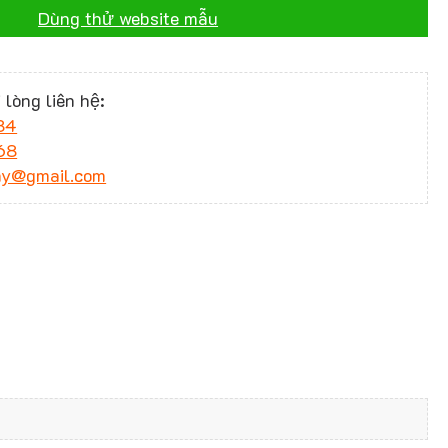
Dùng thử website mẫu
 lòng liên hệ:
34
68
ny@gmail.com