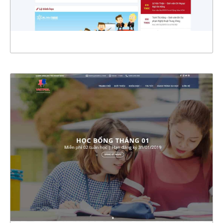
XEM THỰC TẾ
4633