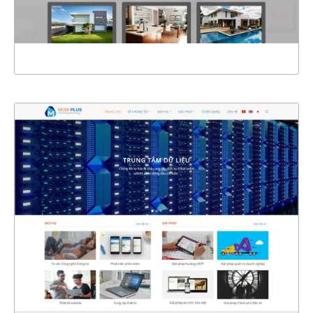
XEM THỰC TẾ
4387