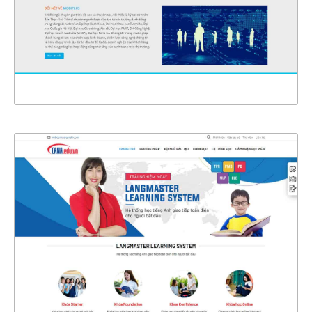
CHI TIẾT
XEM THỰC TẾ
4392