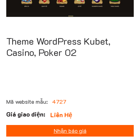
Theme WordPress Kubet,
Casino, Poker 02
Mã website mẫu:
4727
Liên Hệ
Nhận báo giá