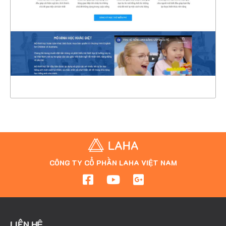
CHI TIẾT
XEM THỰC TẾ
CÔNG TY CỔ PHẦN LAHA VIỆT NAM
LIÊN HỆ