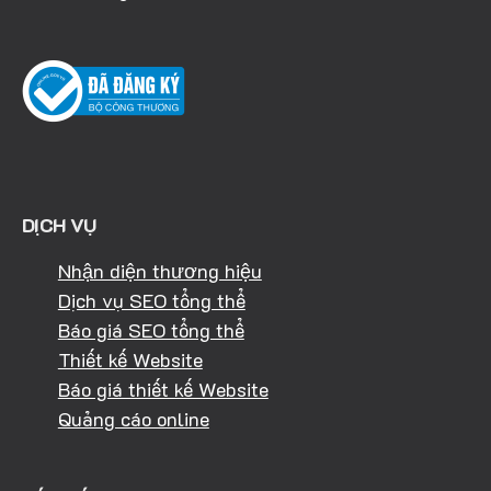
DỊCH VỤ
Nhận diện thương hiệu
Dịch vụ SEO tổng thể
Báo giá SEO tổng thể
Thiết kế Website
Báo giá thiết kế Website
Quảng cáo online