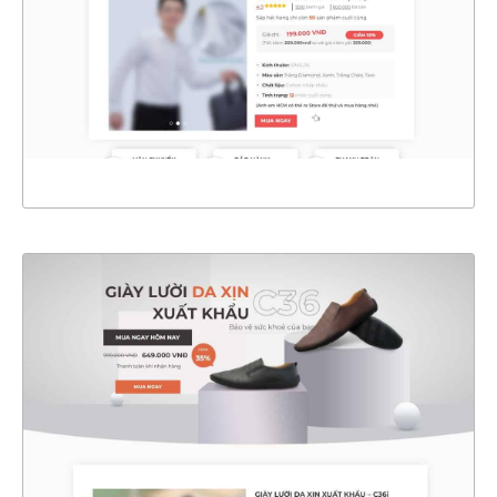
CHI TIẾT
XEM THỰC TẾ
4533