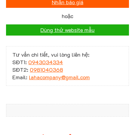
Nhận báo giá
hoặc
Dùng thử website mẫu
Tư vấn chi tiết, vui lòng liên hệ:
SĐT1:
0943034334
SĐT2:
0981040368
Email:
lahacompany@gmail.com