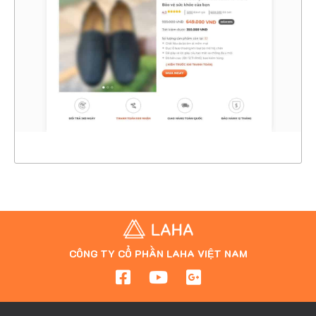
CHI TIẾT
XEM THỰC TẾ
CÔNG TY CỔ PHẦN LAHA VIỆT NAM