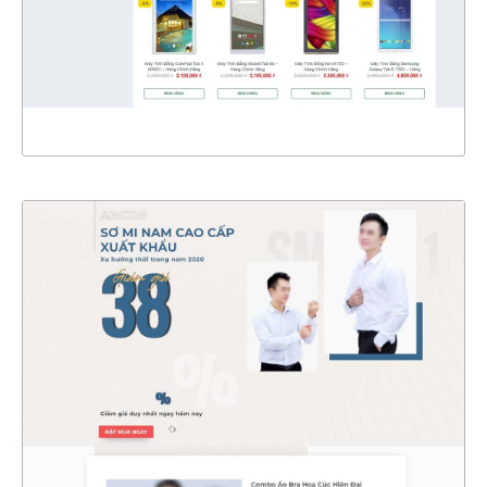
CHI TIẾT
XEM THỰC TẾ
4540