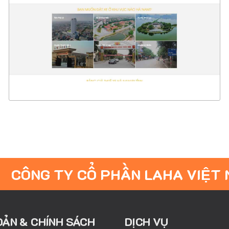
CHI TIẾT
XEM THỰC TẾ
CÔNG TY CỔ PHẦN LAHA VIỆT
OẢN & CHÍNH SÁCH
DỊCH VỤ