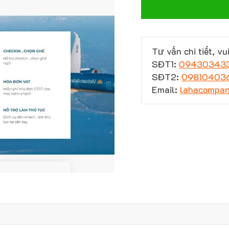
Tư vấn chi tiết, vui
SĐT1:
09430343
SĐT2:
09810403
Email:
lahacompa