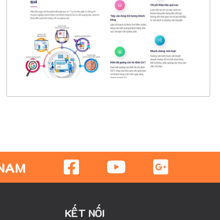
CHI TIẾT
XEM THỰC TẾ
 NAM
KẾT NỐI