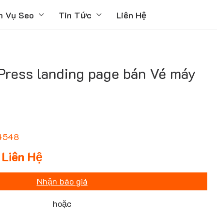
h Vụ Seo
Tin Tức
Liên Hệ
ress landing page bán Vé máy
4548
Liên Hệ
Nhận báo giá
hoặc