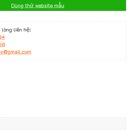
Dùng thử website mẫu
 lòng liên hệ:
34
68
ny@gmail.com