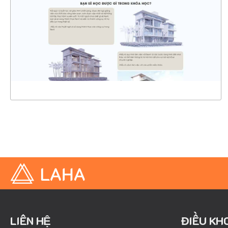
CHI TIẾT
XEM THỰC TẾ
LIÊN HỆ
ĐIỀU KH