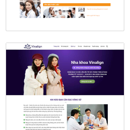
XEM THỰC TẾ
4503