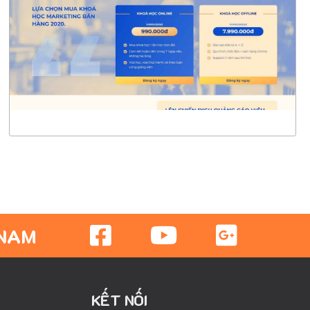
CHI TIẾT
XEM THỰC TẾ
 NAM
KẾT NỐI