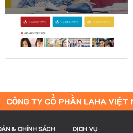
CHI TIẾT
XEM THỰC TẾ
CÔNG TY CỔ PHẦN LAHA VIỆT
OẢN & CHÍNH SÁCH
DỊCH VỤ