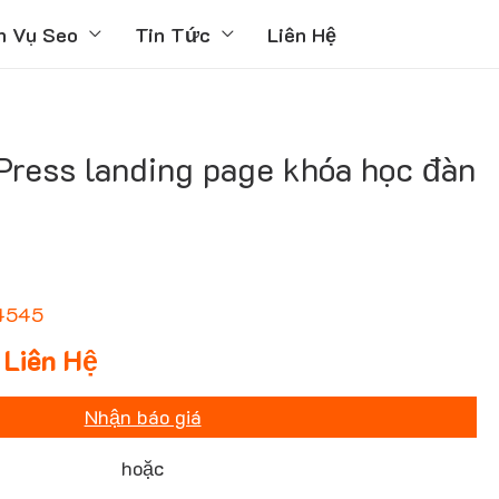
h Vụ Seo
Tin Tức
Liên Hệ
ress landing page khóa học đàn
4545
Liên Hệ
Nhận báo giá
hoặc