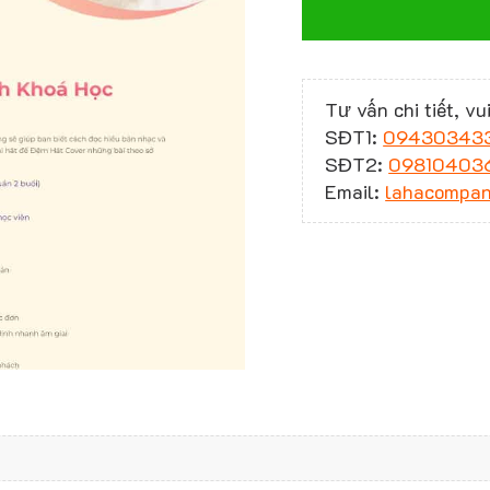
Tư vấn chi tiết, vui
SĐT1:
09430343
SĐT2:
09810403
Email:
lahacompa