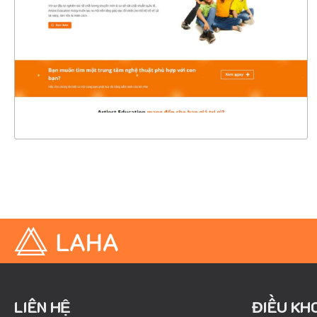
CHI TIẾT
XEM THỰC TẾ
LIÊN HỆ
ĐIỀU KH