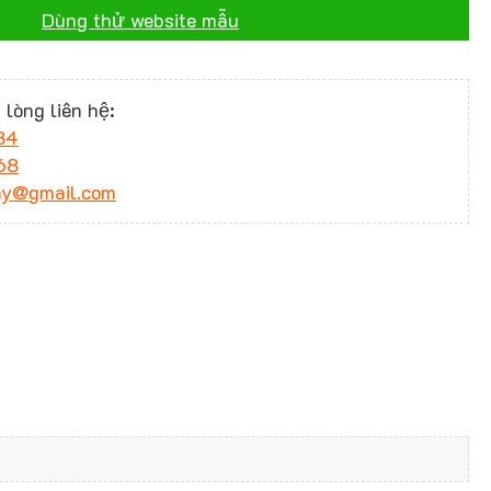
Dùng thử website mẫu
 lòng liên hệ:
34
68
ny@gmail.com