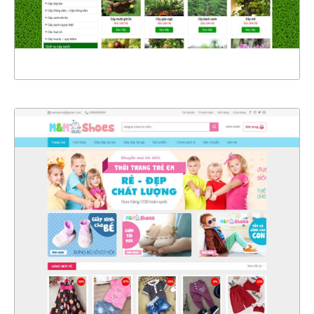
XEM THỰC TẾ
4325