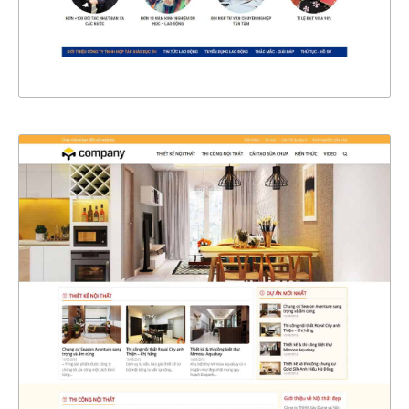
XEM THỰC TẾ
4401