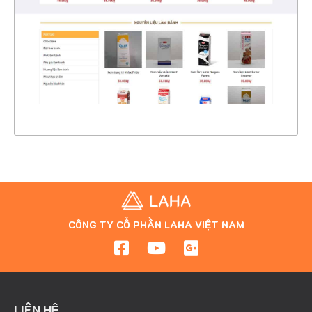
CHI TIẾT
XEM THỰC TẾ
CÔNG TY CỔ PHẦN LAHA VIỆT NAM
LIÊN HỆ