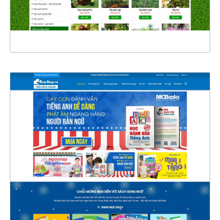
XEM THỰC TẾ
4341