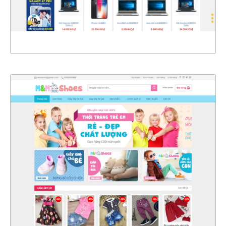
XEM THỰC TẾ
4325