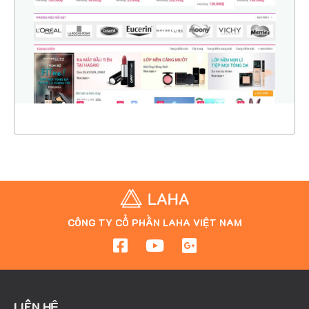
CHI TIẾT
XEM THỰC TẾ
CÔNG TY CỔ PHẦN LAHA VIỆT NAM
LIÊN HỆ