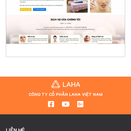
CHI TIẾT
XEM THỰC TẾ
CÔNG TY CỔ PHẦN LAHA VIỆT NAM
LIÊN HỆ