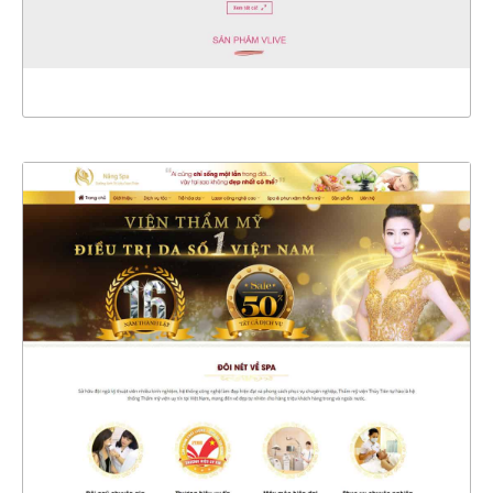
XEM THỰC TẾ
4414