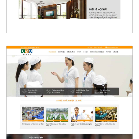
XEM THỰC TẾ
4359