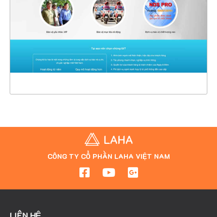
CHI TIẾT
XEM THỰC TẾ
CÔNG TY CỔ PHẦN LAHA VIỆT NAM
LIÊN HỆ