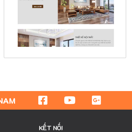
CHI TIẾT
XEM THỰC TẾ
 NAM
KẾT NỐI