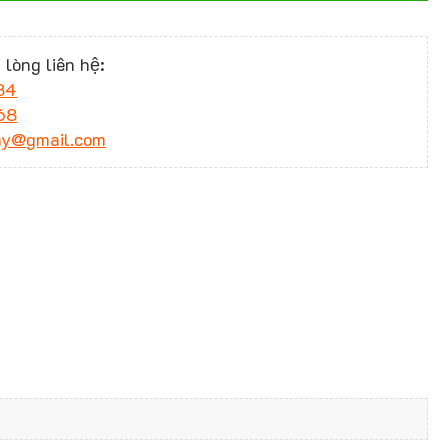
 lòng liên hệ:
34
68
ny@gmail.com