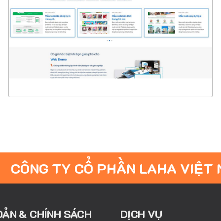
CHI TIẾT
XEM THỰC TẾ
CÔNG TY CỔ PHẦN LAHA VIỆT
OẢN & CHÍNH SÁCH
DỊCH VỤ