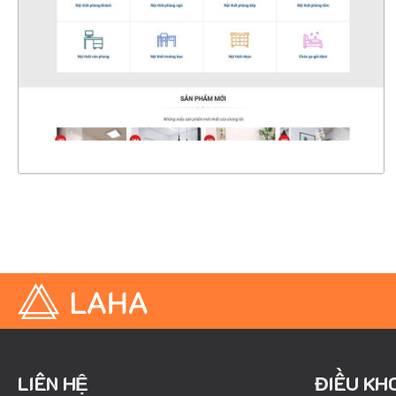
CHI TIẾT
XEM THỰC TẾ
LIÊN HỆ
ĐIỀU KH