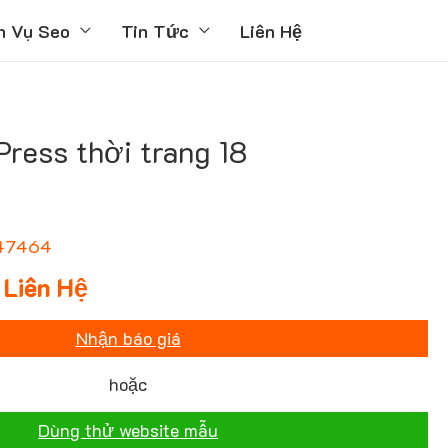
h Vụ Seo
Tin Tức
Liên Hệ
ress thời trang 18
47464
Liên Hệ
Nhận báo giá
hoặc
Dùng thử website mẫu