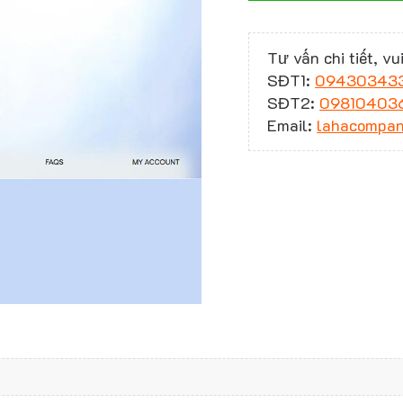
Tư vấn chi tiết, vui
SĐT1:
09430343
SĐT2:
09810403
Email:
lahacompa