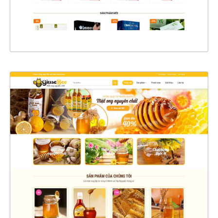
XEM THỰC TẾ
4379