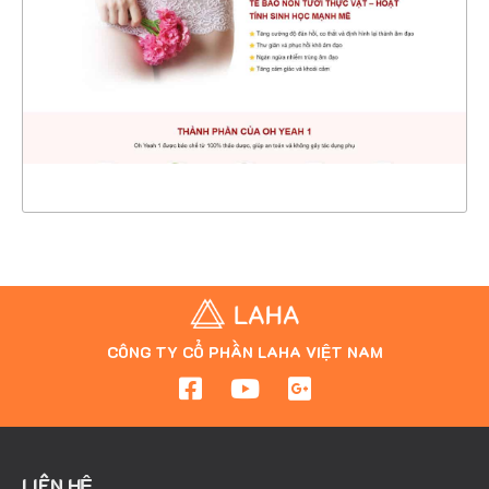
CHI TIẾT
XEM THỰC TẾ
CÔNG TY CỔ PHẦN LAHA VIỆT NAM
LIÊN HỆ