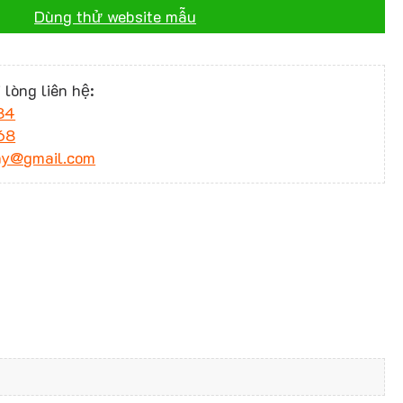
Dùng thử website mẫu
 lòng liên hệ:
34
68
ny@gmail.com