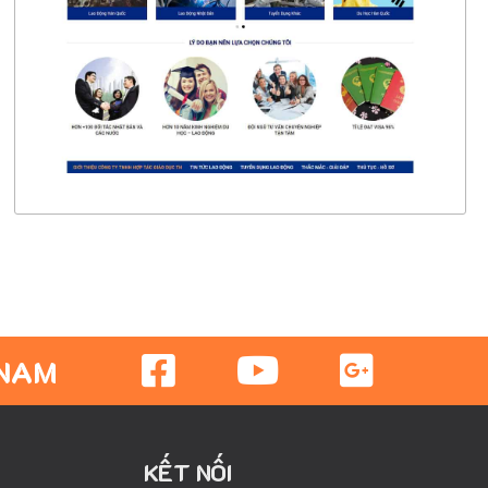
CHI TIẾT
XEM THỰC TẾ
 NAM
KẾT NỐI