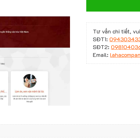
Tư vấn chi tiết, vui
SĐT1:
09430343
SĐT2:
09810403
Email:
lahacompa