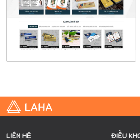
CHI TIẾT
XEM THỰC TẾ
LIÊN HỆ
ĐIỀU KH