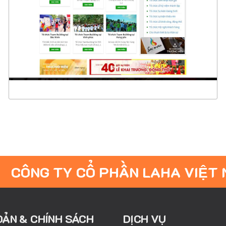
CHI TIẾT
XEM THỰC TẾ
CÔNG TY CỔ PHẦN LAHA VIỆT
OẢN & CHÍNH SÁCH
DỊCH VỤ