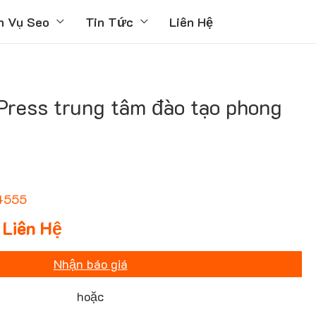
h Vụ Seo
Tin Tức
Liên Hệ
ress trung tâm đào tạo phong
4555
Liên Hệ
Nhận báo giá
hoặc