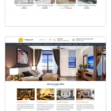
XEM THỰC TẾ
4399