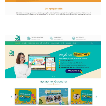
XEM THỰC TẾ
4495