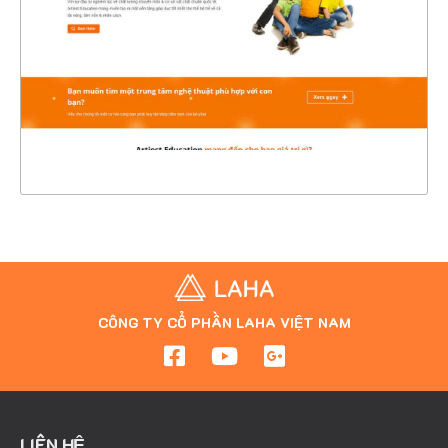
CHI TIẾT
XEM THỰC TẾ
CÔNG TY CỔ PHẦN LAHA VIỆT NAM
LIÊN HỆ