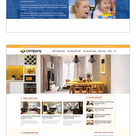
XEM THỰC TẾ
4401