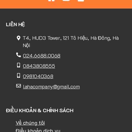
LIÊN HỆ
T4, HUD3 Tower, 121 Tô Hiệu, Hà Đông, Hà
Nội
024.6688.0068
0843808555
0981040368
lahacompany@gmail.com
ĐIỀU KHOẢN & CHÍNH SÁCH
Về chúng tôi
Điều khoản dịch vụ