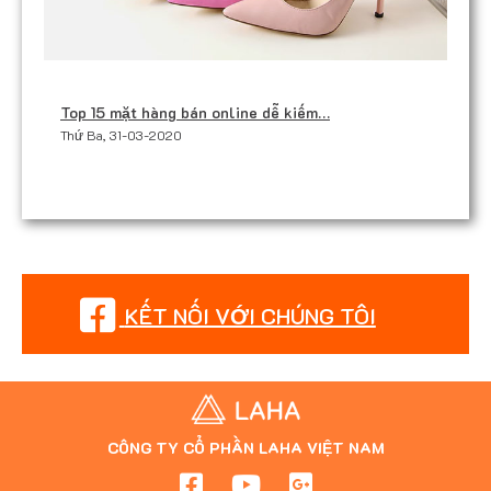
Top 15 mặt hàng bán online dễ kiếm…
Thứ Ba, 31-03-2020
KẾT NỐI VỚI CHÚNG TÔI
CÔNG TY CỔ PHẦN LAHA VIỆT NAM