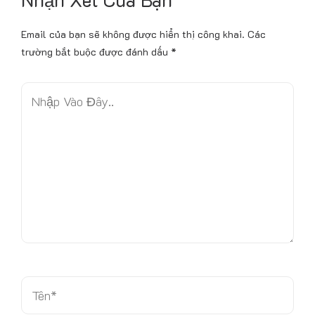
Email của bạn sẽ không được hiển thị công khai.
Các
trường bắt buộc được đánh dấu
*
N
h
ậ
p
V
à
o
Đ
â
y
.
.
T
ê