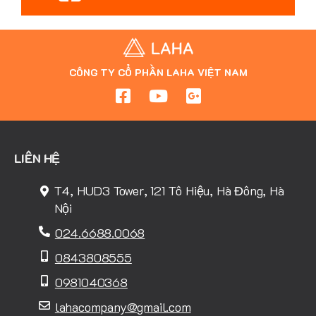
CÔNG TY CỔ PHẦN LAHA VIỆT NAM
LIÊN HỆ
T4, HUD3 Tower, 121 Tô Hiệu, Hà Đông, Hà
Nội
024.6688.0068
0843808555
0981040368
lahacompany@gmail.com