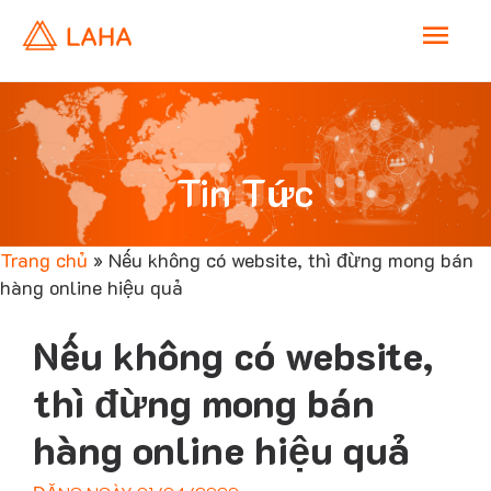
M
a
i
Tin Tức
Tin Tức
n
Trang chủ
»
Nếu không có website, thì đừng mong bán
M
hàng online hiệu quả
e
Nếu không có website,
n
thì đừng mong bán
hàng online hiệu quả
u