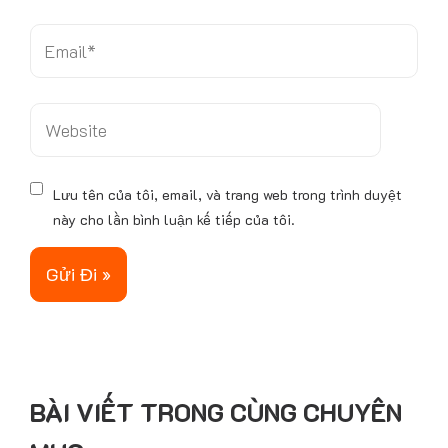
n
*
E
m
a
i
W
l
e
*
b
s
Lưu tên của tôi, email, và trang web trong trình duyệt
i
này cho lần bình luận kế tiếp của tôi.
t
e
BÀI VIẾT TRONG CÙNG CHUYÊN