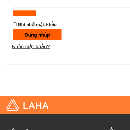
ộ
t
c
b
Ghi nhớ mật khẩu
u
ộ
Đăng nhập
c
Quên mật khẩu?