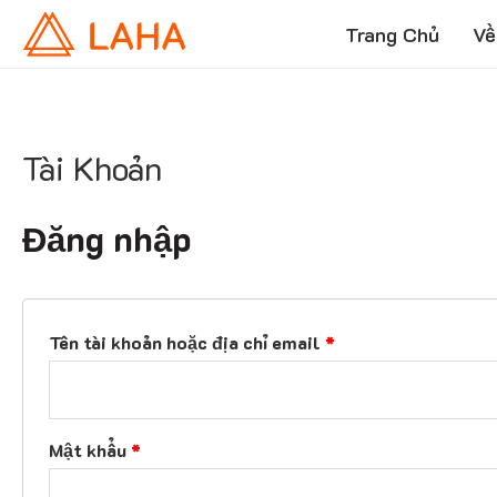
Trang Chủ
Về
Tài Khoản
Đăng nhập
B
Tên tài khoản hoặc địa chỉ email
*
ắ
t
b
B
Mật khẩu
*
u
ắ