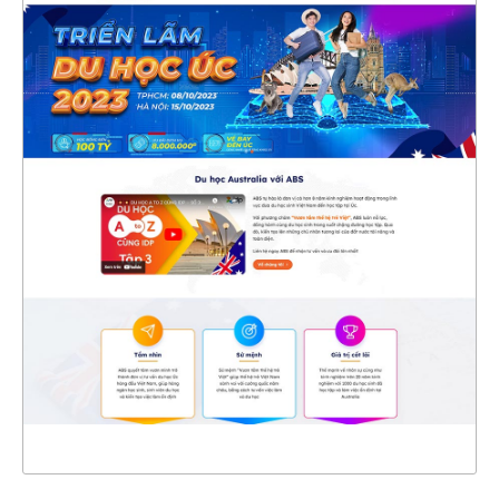
47467
CHI TIẾT
XEM THỰC TẾ