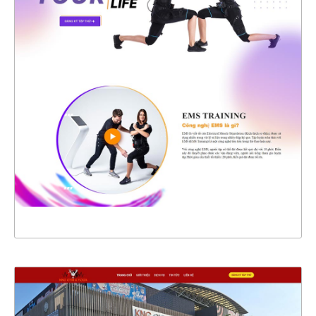
47399
CHI TIẾT
XEM THỰC TẾ