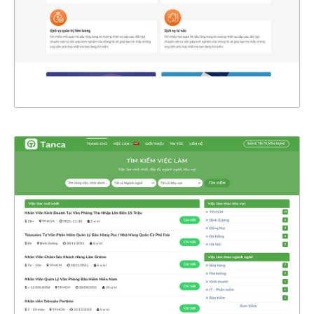
CHI TIẾT
XEM THỰC TẾ
47418