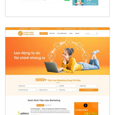
XEM THỰC TẾ
47109
CHI TIẾT