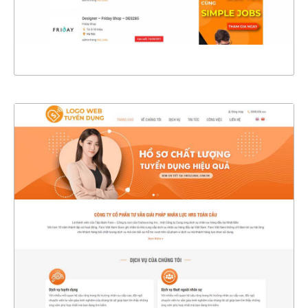
XEM THỰC TẾ
47110