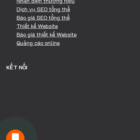
Nhận diện thương hiệu
Dịch vụ SEO tổng thể
Báo giá SEO tổng thể
Thiết kế Website
Báo giá thiết kế Website
Quảng cáo online
KẾT NỐI
HOTLINE: 0981.040.368