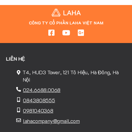
CÔNG TY CỔ PHẦN LAHA VIỆT NAM
LIÊN HỆ
T4, HUD3 Tower, 121 Tô Hiệu, Hà Đông, Hà
Nội
024.6688.0068
0843808555
0981040368
lahacompany@gmail.com