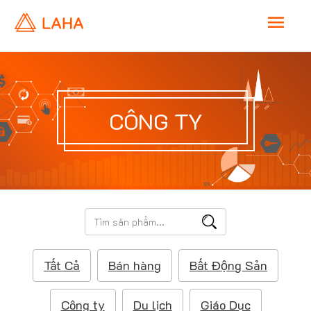
M
a
i
CÔNG TY
n
M
e
T
ì
n
m
Tất Cả
Bán hàng
Bất Động Sản
k
u
i
ế
Công ty
Du lịch
Giáo Dục