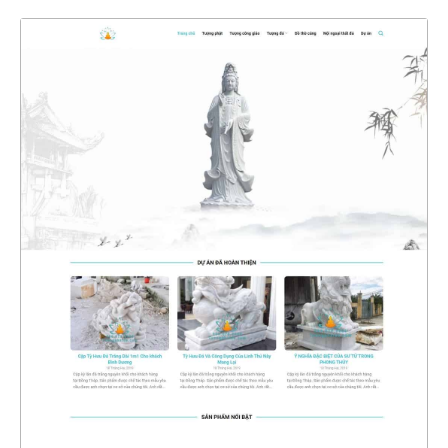
4561
CHI TIẾT
XEM THỰC TẾ