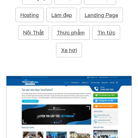
m
:
Hosting
Làm đẹp
Landing Page
Nội Thất
Thực phẩm
Tin tức
Xe hơi
4501