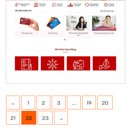
4652
CHI TIẾT
XEM THỰC TẾ
←
1
2
3
…
19
20
21
22
23
→