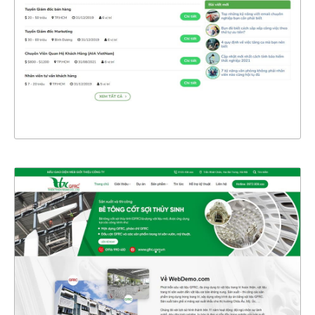
CHI TIẾT
XEM THỰC TẾ
47414