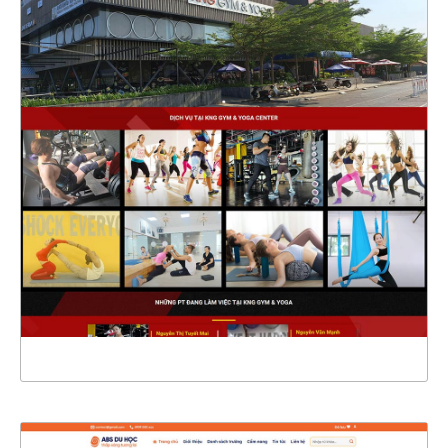
47468
CHI TIẾT
XEM THỰC TẾ