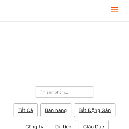
M
a
i
BÁCH HÓA
n
M
e
T
ì
n
m
Tất Cả
Bán hàng
Bất Động Sản
k
u
i
ế
Công ty
Du lịch
Giáo Dục