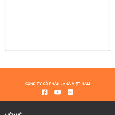
CHI TIẾT
XEM THỰC TẾ
CÔNG TY CỔ PHẦN LAHA VIỆT NAM
LIÊN HỆ