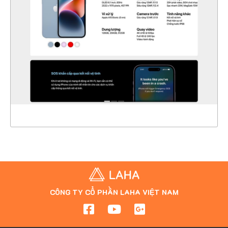
CHI TIẾT
XEM THỰC TẾ
CÔNG TY CỔ PHẦN LAHA VIỆT NAM