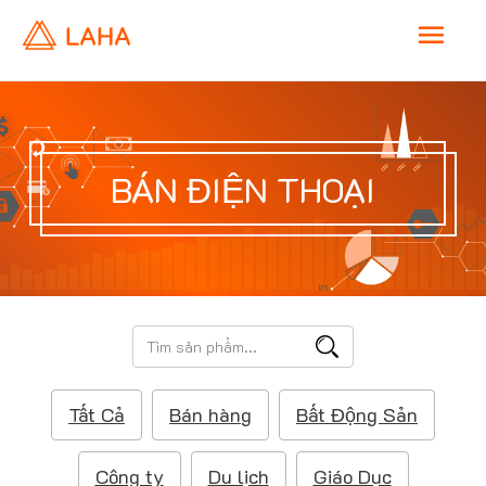
M
a
i
BÁN ĐIỆN THOẠI
n
M
e
T
ì
n
m
Tất Cả
Bán hàng
Bất Động Sản
k
u
i
ế
Công ty
Du lịch
Giáo Dục