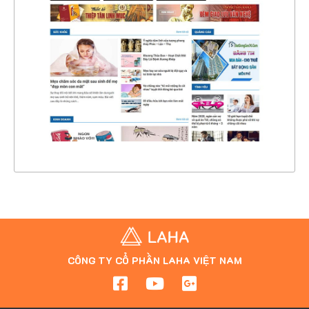
CHI TIẾT
XEM THỰC TẾ
CÔNG TY CỔ PHẦN LAHA VIỆT NAM