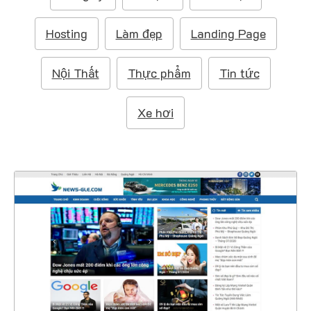
m
:
Hosting
Làm đẹp
Landing Page
Nội Thất
Thực phẩm
Tin tức
Xe hơi
47163