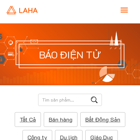
M
a
i
BÁO ĐIỆN TỬ
n
M
e
T
ì
n
m
Tất Cả
Bán hàng
Bất Động Sản
k
u
i
ế
Công ty
Du lịch
Giáo Dục