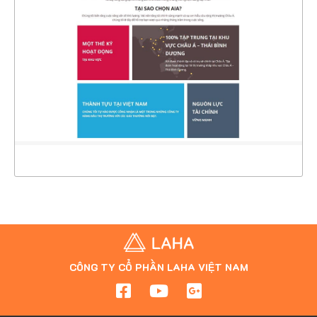
CHI TIẾT
XEM THỰC TẾ
CÔNG TY CỔ PHẦN LAHA VIỆT NAM