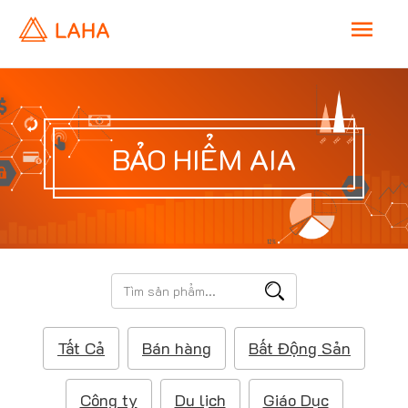
M
a
i
BẢO HIỂM AIA
n
M
e
T
ì
n
m
Tất Cả
Bán hàng
Bất Động Sản
k
u
i
ế
Công ty
Du lịch
Giáo Dục