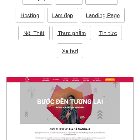
m
:
Hosting
Làm đẹp
Landing Page
Nội Thất
Thực phẩm
Tin tức
Xe hơi
47265