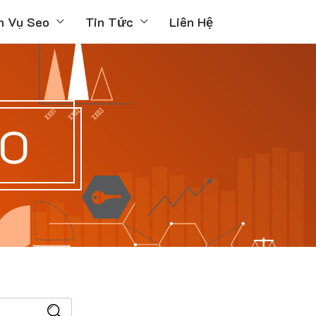
h Vụ Seo
Tin Tức
Liên Hệ
ÁO