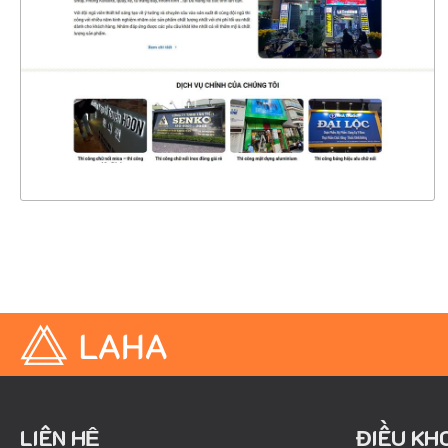
CHI TIẾT
XEM THỰC TẾ
LIÊN HỆ
ĐIỀU KH