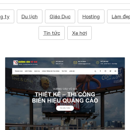
g ty
Du lịch
Giáo Dục
Hosting
Làm đẹ
Tin tức
Xe hơi
47397