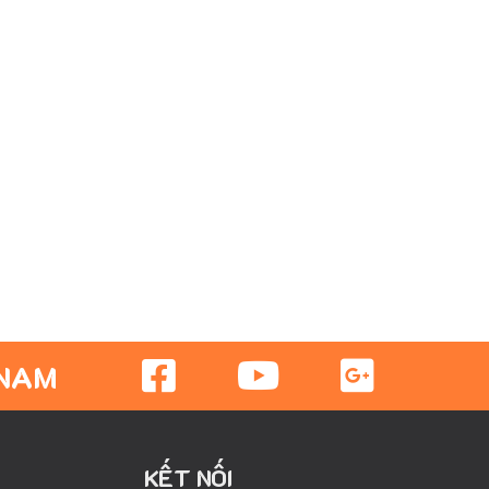
 NAM
KẾT NỐI