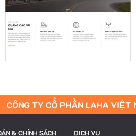
CHI TIẾT
XEM THỰC TẾ
CÔNG TY CỔ PHẦN LAHA VIỆT
OẢN & CHÍNH SÁCH
DỊCH VỤ