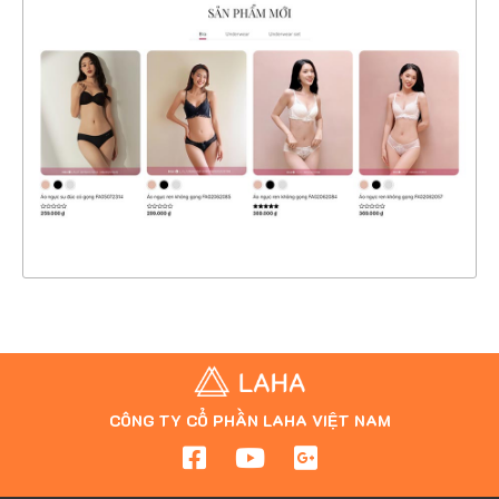
CHI TIẾT
XEM THỰC TẾ
CÔNG TY CỔ PHẦN LAHA VIỆT NAM