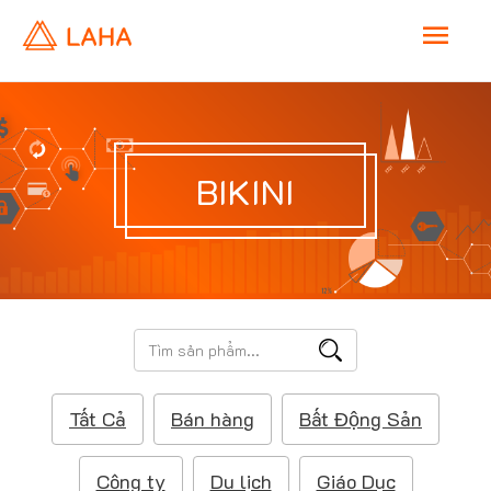
M
a
i
BIKINI
n
M
e
T
ì
n
m
Tất Cả
Bán hàng
Bất Động Sản
k
u
i
ế
Công ty
Du lịch
Giáo Dục