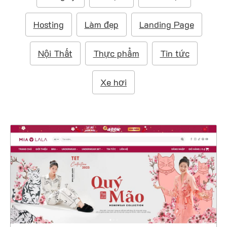
m
:
Hosting
Làm đẹp
Landing Page
Nội Thất
Thực phẩm
Tin tức
Xe hơi
47375