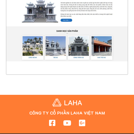
CHI TIẾT
XEM THỰC TẾ
CÔNG TY CỔ PHẦN LAHA VIỆT NAM