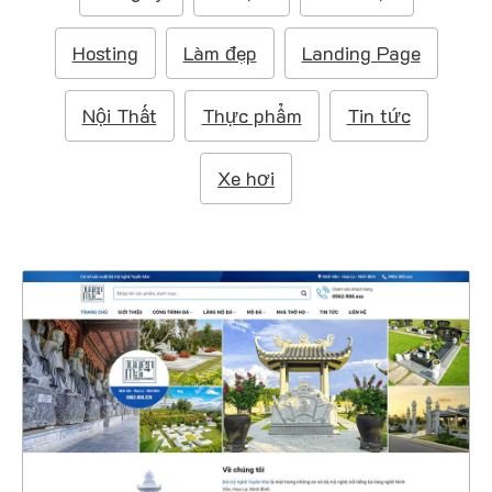
m
:
Hosting
Làm đẹp
Landing Page
Nội Thất
Thực phẩm
Tin tức
Xe hơi
47269