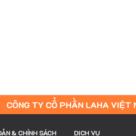
CÔNG TY CỔ PHẦN LAHA VIỆT
OẢN & CHÍNH SÁCH
DỊCH VỤ