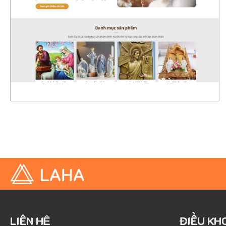
CHI TIẾT
XEM THỰC TẾ
LIÊN HỆ
ĐIỀU KH