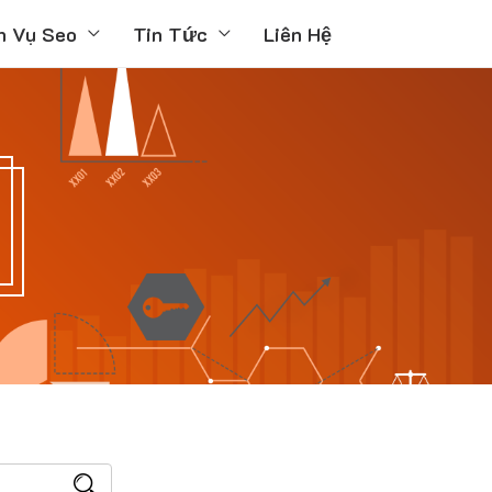
h Vụ Seo
Tin Tức
Liên Hệ