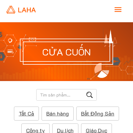
M
a
i
CỬA CUỐN
n
M
e
T
ì
n
m
Tất Cả
Bán hàng
Bất Động Sản
k
u
i
ế
Công ty
Du lịch
Giáo Dục