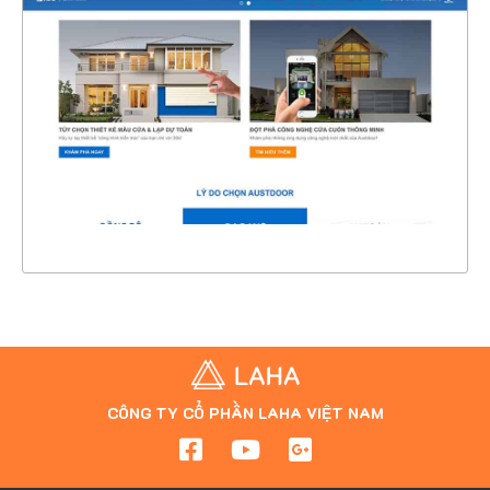
CHI TIẾT
XEM THỰC TẾ
CÔNG TY CỔ PHẦN LAHA VIỆT NAM