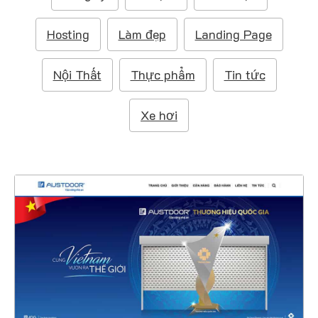
m
:
Hosting
Làm đẹp
Landing Page
Nội Thất
Thực phẩm
Tin tức
Xe hơi
4683