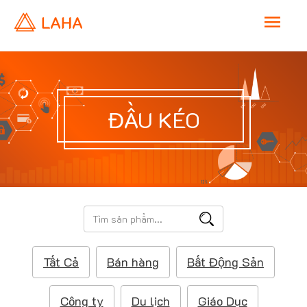
M
a
i
ĐẦU KÉO
n
M
e
T
ì
n
m
Tất Cả
Bán hàng
Bất Động Sản
k
u
i
ế
Công ty
Du lịch
Giáo Dục