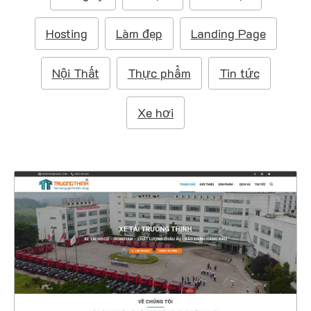
m
:
Hosting
Làm đẹp
Landing Page
Nội Thất
Thực phẩm
Tin tức
Xe hơi
47498