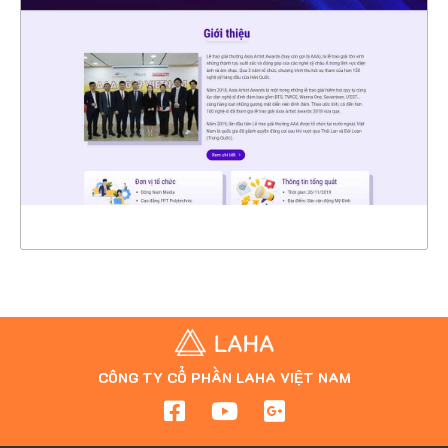
CHI TIẾT
XEM THỰC TẾ
CÔNG TY CỔ PHẦN LAHA VIỆT NAM