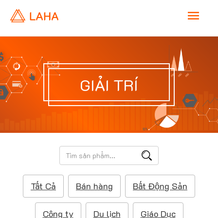
M
a
i
GIẢI TRÍ
n
M
e
T
ì
n
m
Tất Cả
Bán hàng
Bất Động Sản
k
u
i
ế
Công ty
Du lịch
Giáo Dục