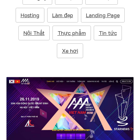
m
:
Hosting
Làm đẹp
Landing Page
Nội Thất
Thực phẩm
Tin tức
Xe hơi
4559