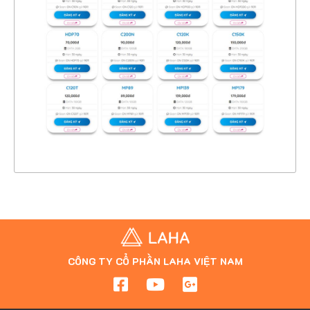
CHI TIẾT
XEM THỰC TẾ
CÔNG TY CỔ PHẦN LAHA VIỆT NAM