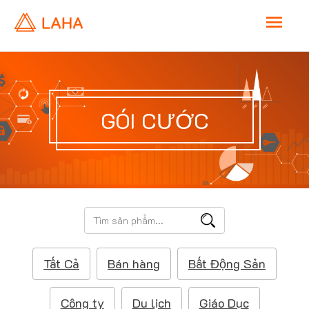
M
a
i
GÓI CƯỚC
n
M
e
T
ì
n
m
Tất Cả
Bán hàng
Bất Động Sản
k
u
i
ế
Công ty
Du lịch
Giáo Dục