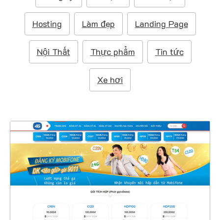
m
:
Hosting
Làm đẹp
Landing Page
Nội Thất
Thực phẩm
Tin tức
Xe hơi
47417