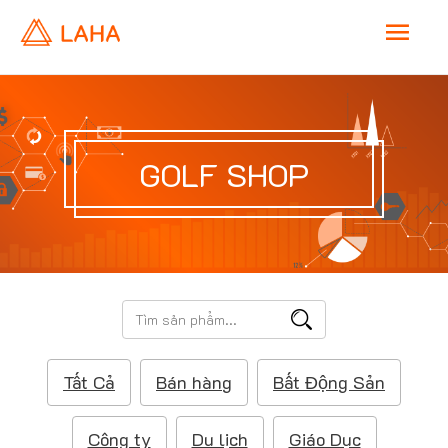
M
a
i
GOLF SHOP
n
M
e
T
ì
n
m
Tất Cả
Bán hàng
Bất Động Sản
k
u
i
ế
Công ty
Du lịch
Giáo Dục