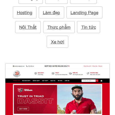
m
:
Hosting
Làm đẹp
Landing Page
Nội Thất
Thực phẩm
Tin tức
Xe hơi
47398