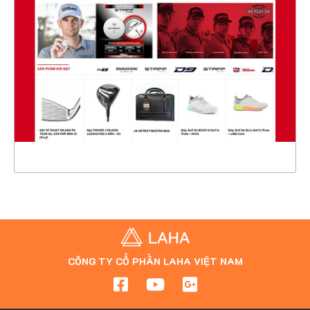
CHI TIẾT
XEM THỰC TẾ
CÔNG TY CỔ PHẦN LAHA VIỆT NAM