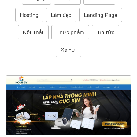
m
:
Hosting
Làm đẹp
Landing Page
Nội Thất
Thực phẩm
Tin tức
Xe hơi
47374