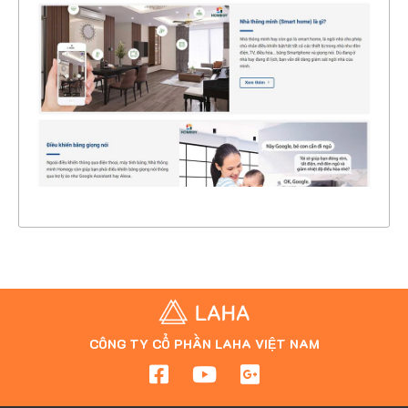
CHI TIẾT
XEM THỰC TẾ
CÔNG TY CỔ PHẦN LAHA VIỆT NAM