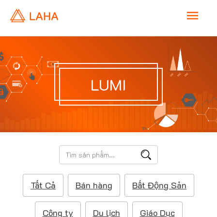
M
a
i
LUMI
n
M
e
T
ì
n
m
Tất Cả
Bán hàng
Bất Động Sản
k
u
i
ế
Công ty
Du lịch
Giáo Dục