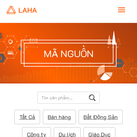
M
a
i
MÃ NGUỒN
n
M
e
T
ì
n
m
Tất Cả
Bán hàng
Bất Động Sản
k
u
i
ế
Công ty
Du lịch
Giáo Dục