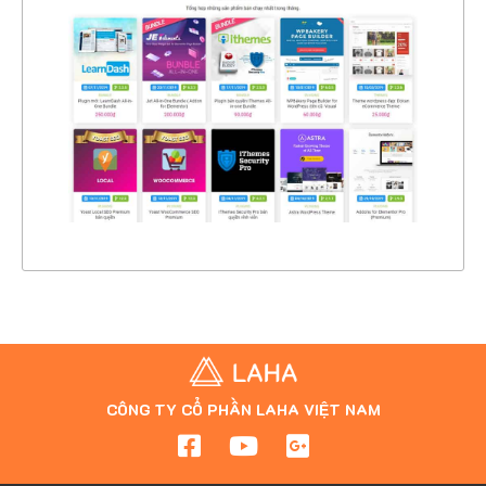
CHI TIẾT
XEM THỰC TẾ
CÔNG TY CỔ PHẦN LAHA VIỆT NAM