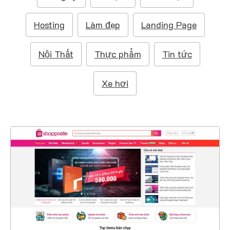
m
:
Hosting
Làm đẹp
Landing Page
Nội Thất
Thực phẩm
Tin tức
Xe hơi
4366