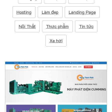
m
:
Hosting
Làm đẹp
Landing Page
Nội Thất
Thực phẩm
Tin tức
Xe hơi
4602