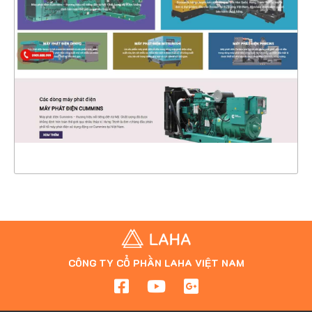
CHI TIẾT
XEM THỰC TẾ
CÔNG TY CỔ PHẦN LAHA VIỆT NAM