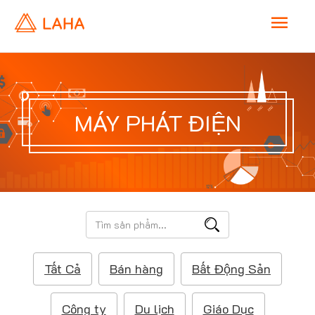
M
a
i
MÁY PHÁT ĐIỆN
n
M
e
T
ì
n
m
Tất Cả
Bán hàng
Bất Động Sản
k
u
i
ế
Công ty
Du lịch
Giáo Dục