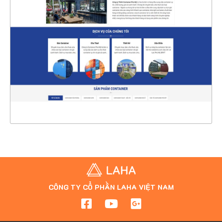
CHI TIẾT
XEM THỰC TẾ
CÔNG TY CỔ PHẦN LAHA VIỆT NAM