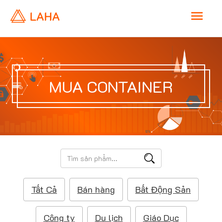
M
a
i
MUA CONTAINER
n
M
e
T
ì
n
m
Tất Cả
Bán hàng
Bất Động Sản
k
u
i
ế
Công ty
Du lịch
Giáo Dục