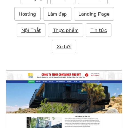
m
:
Hosting
Làm đẹp
Landing Page
Nội Thất
Thực phẩm
Tin tức
Xe hơi
47462