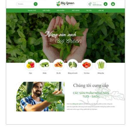
47359
CHI TIẾT
XEM THỰC TẾ