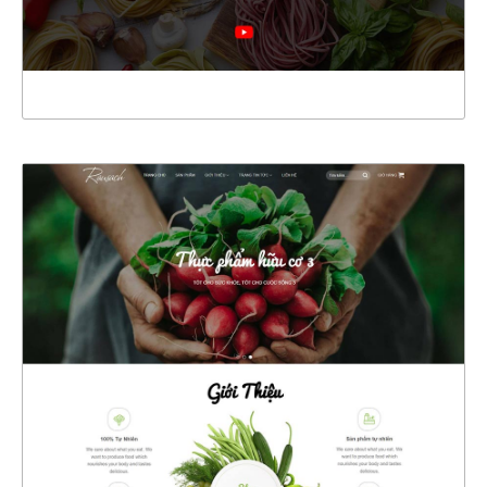
XEM THỰC TẾ
47493