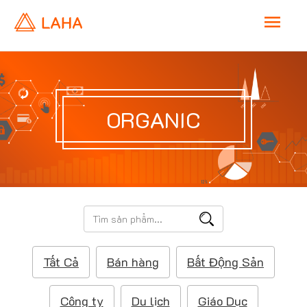
M
a
i
ORGANIC
n
M
e
T
ì
n
m
Tất Cả
Bán hàng
Bất Động Sản
k
u
i
ế
Công ty
Du lịch
Giáo Dục