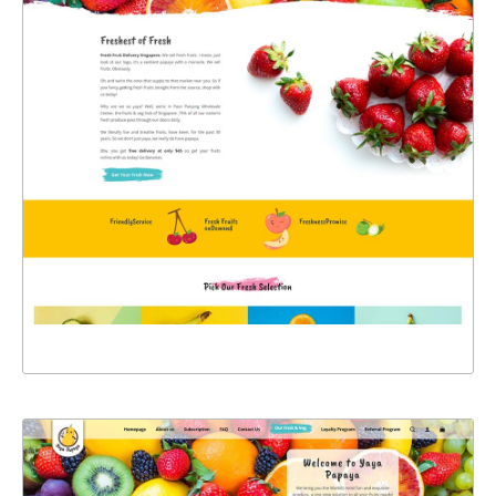
47256
CHI TIẾT
XEM THỰC TẾ