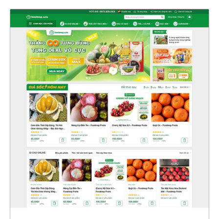
47441
CHI TIẾT
XEM THỰC TẾ