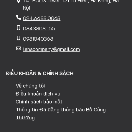
T4, HUD3 Tower, 121 Tô Hiệu, Hà Đông, Hà
Nội
024.6688.0068
0843808555
0981040368
lahacompany@gmail.com
ĐIỀU KHOẢN & CHÍNH SÁCH
Về chúng tôi
Điều khoản dịch vụ
Chính sách bảo mật
Thông tin Đã đăng thông báo Bộ Công
Thương