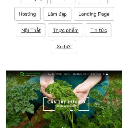
m
:
Hosting
Làm đẹp
Landing Page
Nội Thất
Thực phẩm
Tin tức
Xe hơi
4752