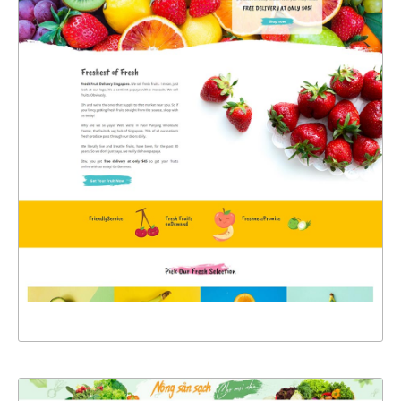
47256
CHI TIẾT
XEM THỰC TẾ