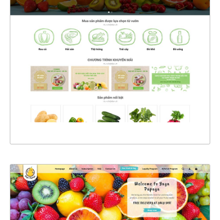
47221
CHI TIẾT
XEM THỰC TẾ