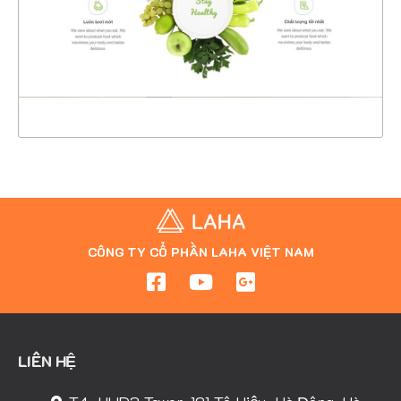
CHI TIẾT
XEM THỰC TẾ
CÔNG TY CỔ PHẦN LAHA VIỆT NAM
LIÊN HỆ