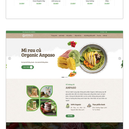
XEM THỰC TẾ
47491
CHI TIẾT