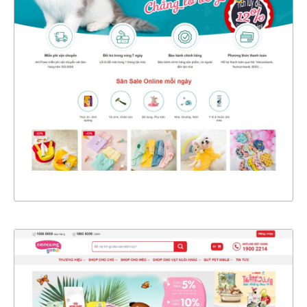
47506
CHI TIẾT
XEM THỰC TẾ