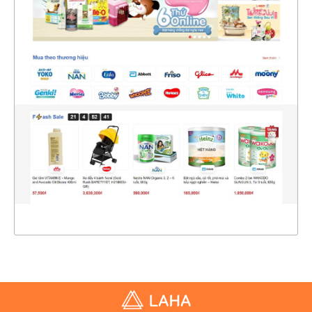
47219
CHI TIẾT
XEM THỰC TẾ