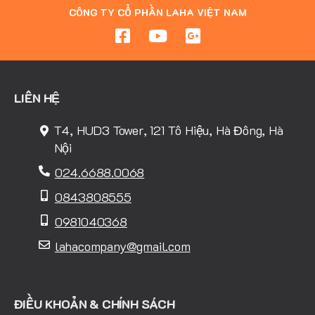
CÔNG TY CỔ PHẦN LAHA VIỆT NAM
LIÊN HỆ
T4, HUD3 Tower, 121 Tô Hiệu, Hà Đông, Hà
Nội
024.6688.0068
0843808555
0981040368
lahacompany@gmail.com
ĐIỀU KHOẢN & CHÍNH SÁCH