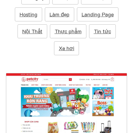
m
:
Hosting
Làm đẹp
Landing Page
Nội Thất
Thực phẩm
Tin tức
Xe hơi
4631