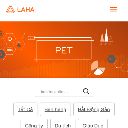
M
a
i
PET
n
M
e
T
ì
n
m
Tất Cả
Bán hàng
Bất Động Sản
k
u
i
ế
Công ty
Du lịch
Giáo Dục