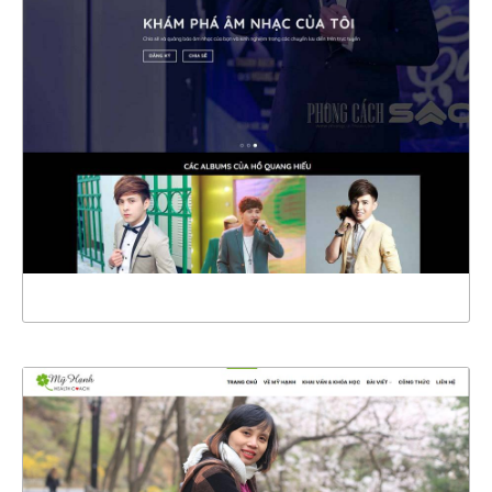
47115
CHI TIẾT
XEM THỰC TẾ