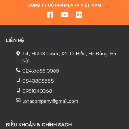
CÔNG TY CỔ PHẦN LAHA VIỆT NAM
LIÊN HỆ
T4, HUD3 Tower, 121 Tô Hiệu, Hà Đông, Hà
Nội
024.6688.0068
0843808555
0981040368
lahacompany@gmail.com
ĐIỀU KHOẢN & CHÍNH SÁCH