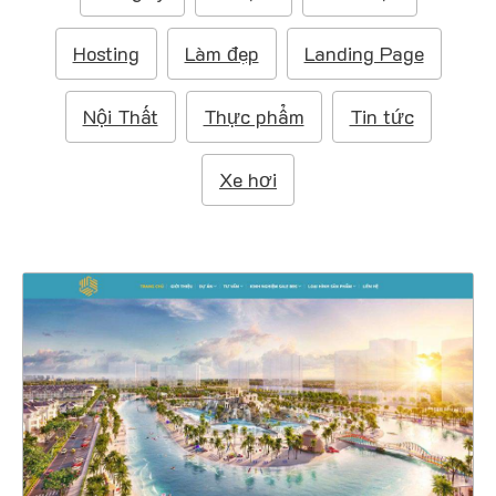
m
:
Hosting
Làm đẹp
Landing Page
Nội Thất
Thực phẩm
Tin tức
Xe hơi
4722