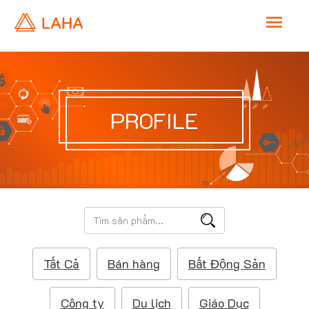
M
a
i
PROFILE
n
M
e
T
ì
n
m
Tất Cả
Bán hàng
Bất Động Sản
k
u
i
ế
Công ty
Du lịch
Giáo Dục