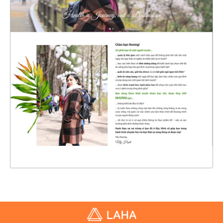
47275
CHI TIẾT
XEM THỰC TẾ