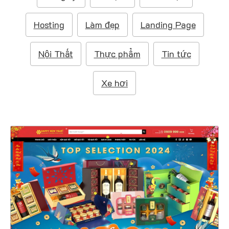
m
:
Hosting
Làm đẹp
Landing Page
Nội Thất
Thực phẩm
Tin tức
Xe hơi
47490