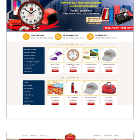
47210
CHI TIẾT
XEM THỰC TẾ