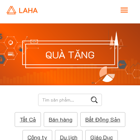
M
a
i
QUÀ TẶNG
n
M
e
T
ì
n
m
Tất Cả
Bán hàng
Bất Động Sản
k
u
i
ế
Công ty
Du lịch
Giáo Dục