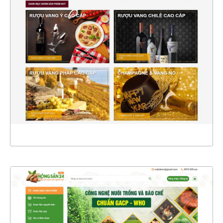
47378
CHI TIẾT
XEM THỰC TẾ