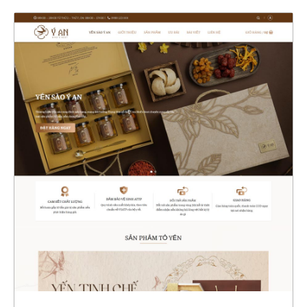
47158
CHI TIẾT
XEM THỰC TẾ