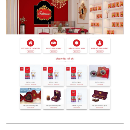
47201
CHI TIẾT
XEM THỰC TẾ