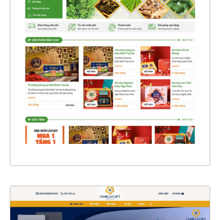
47345
CHI TIẾT
XEM THỰC TẾ