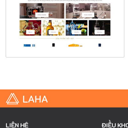
CHI TIẾT
XEM THỰC TẾ
LIÊN HỆ
ĐIỀU KH