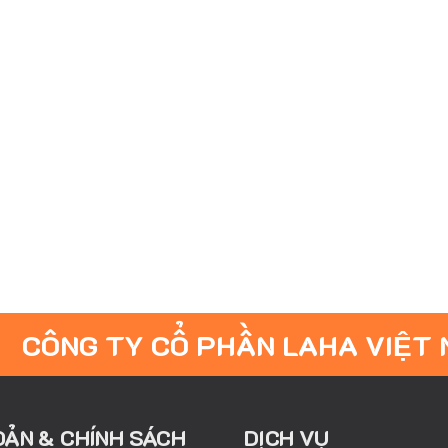
CÔNG TY CỔ PHẦN LAHA VIỆT
OẢN & CHÍNH SÁCH
DỊCH VỤ