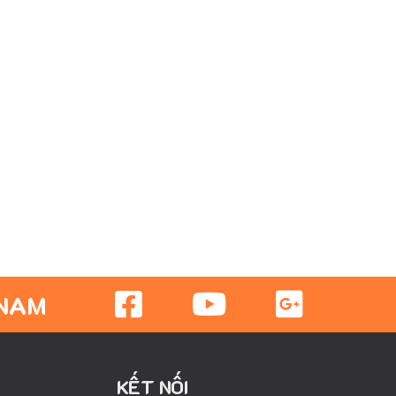
 NAM
KẾT NỐI