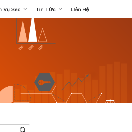
h Vụ Seo
Tin Tức
Liên Hệ