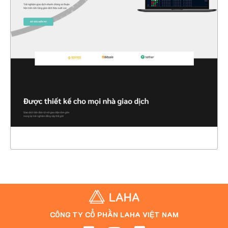
47350
CHI TIẾT
XEM THỰC TẾ
CÔNG TY CỔ PHẦN LAHA VIỆT NAM