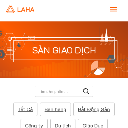
M
a
i
SÀN GIAO DỊCH
n
M
e
T
ì
n
m
Tất Cả
Bán hàng
Bất Động Sản
k
u
i
ế
Công ty
Du lịch
Giáo Dục