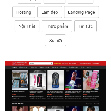
m
:
Hosting
Làm đẹp
Landing Page
Nội Thất
Thực phẩm
Tin tức
Xe hơi
47403