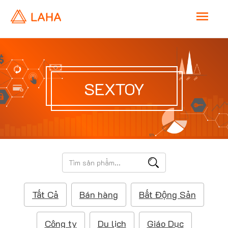
M
a
i
SEXTOY
n
M
e
T
ì
n
m
Tất Cả
Bán hàng
Bất Động Sản
k
u
i
ế
Công ty
Du lịch
Giáo Dục