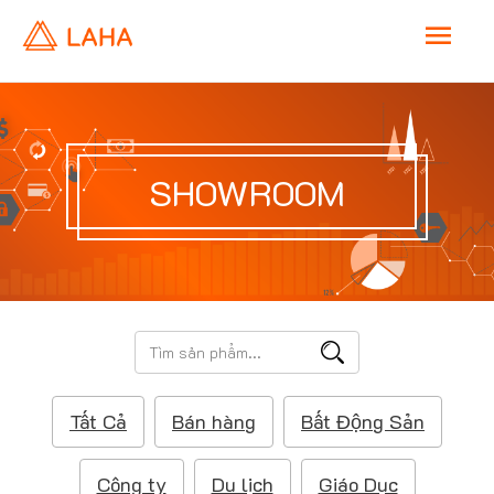
M
a
i
SHOWROOM
n
M
e
T
ì
n
m
Tất Cả
Bán hàng
Bất Động Sản
k
u
i
ế
Công ty
Du lịch
Giáo Dục