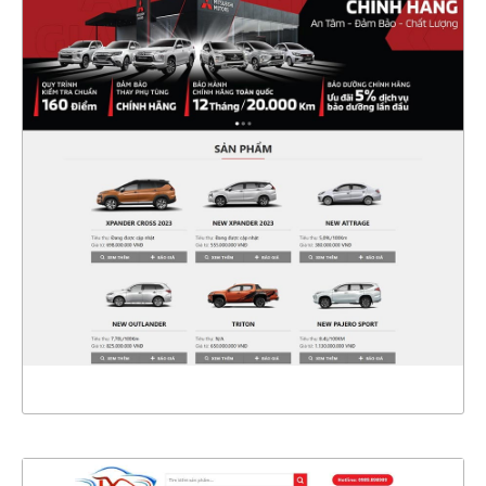
47387
CHI TIẾT
XEM THỰC TẾ