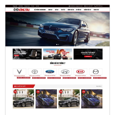
47382
CHI TIẾT
XEM THỰC TẾ