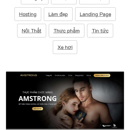
m
:
Hosting
Làm đẹp
Landing Page
Nội Thất
Thực phẩm
Tin tức
Xe hơi
4406