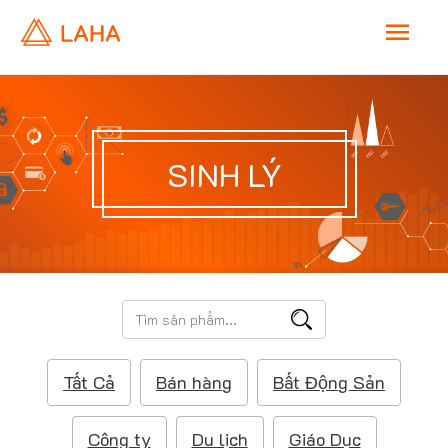
M
a
i
SINH LÝ
n
M
e
T
ì
n
m
Tất Cả
Bán hàng
Bất Động Sản
k
u
i
ế
Công ty
Du lịch
Giáo Dục