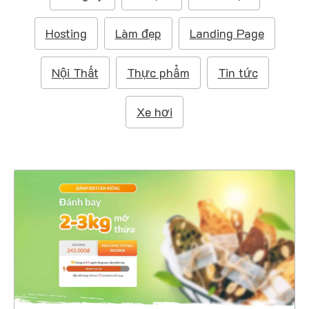
m
:
Hosting
Làm đẹp
Landing Page
Nội Thất
Thực phẩm
Tin tức
Xe hơi
4529