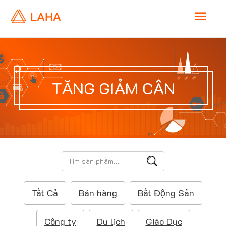
M
a
i
TĂNG GIẢM CÂN
n
M
e
T
ì
n
m
Tất Cả
Bán hàng
Bất Động Sản
k
u
i
ế
Công ty
Du lịch
Giáo Dục