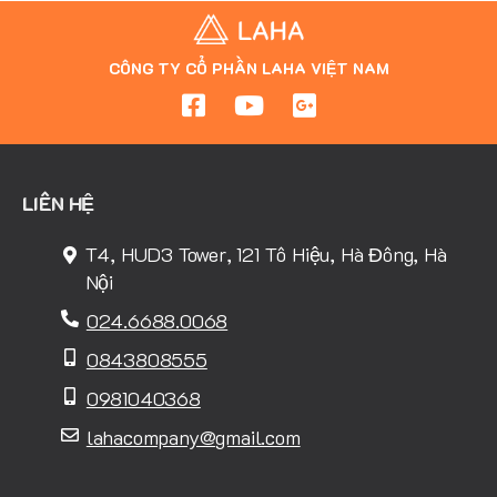
CÔNG TY CỔ PHẦN LAHA VIỆT NAM
LIÊN HỆ
T4, HUD3 Tower, 121 Tô Hiệu, Hà Đông, Hà
Nội
024.6688.0068
0843808555
0981040368
lahacompany@gmail.com