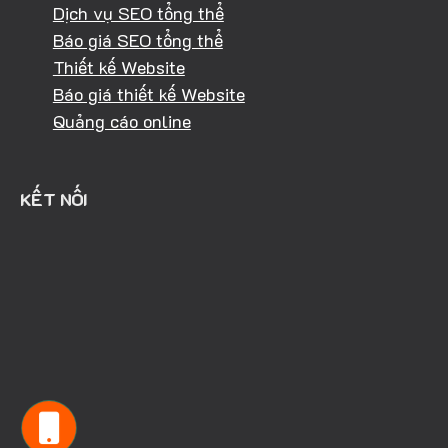
Dịch vụ SEO tổng thể
Báo giá SEO tổng thể
Thiết kế Website
Báo giá thiết kế Website
Quảng cáo online
KẾT NỐI
HOTLINE: 0981.040.368
KINH DOANH: 094.303.4334